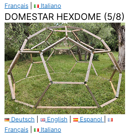
Français
|
Italiano
DOMESTAR HEXDOME (5/8)
Deutsch
|
English
|
Espanol
|
Français
|
Italiano