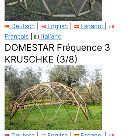
Deutsch
|
English
|
Espanol
|
Français
|
Italiano
DOMESTAR Fréquence 3
KRUSCHKE (3/8)
Deutsch
|
English
|
Espanol
|