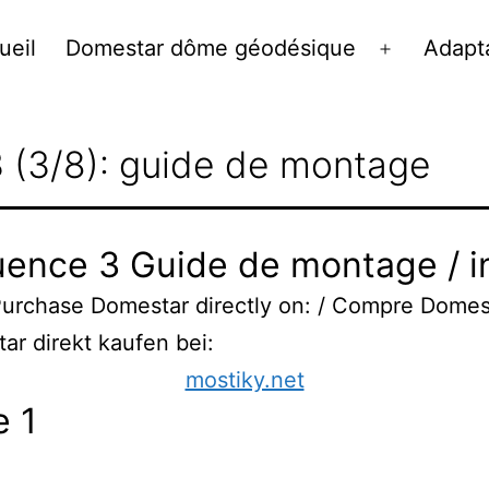
ueil
Domestar dôme géodésique
Adapta
Ouvrir
le
menu
 (3/8): guide de montage
ence 3 Guide de montage / in
Purchase Domestar directly on: / Compre Domes
ar direkt kaufen bei:
mostiky.net
 1