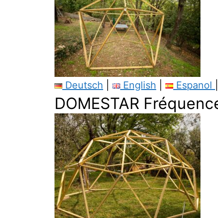
Deutsch
|
English
|
Espanol
DOMESTAR Fréquenc