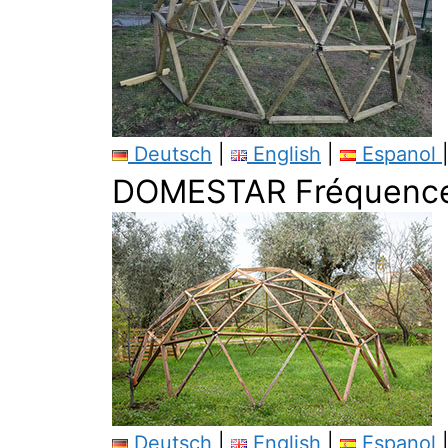
Deutsch
|
English
|
Espanol
DOMESTAR Fréquence
Deutsch
|
English
|
Espanol