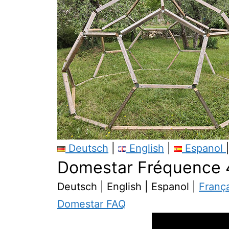
Deutsch
|
English
|
Espanol
Domestar Fréquence 4
Deutsch | English | Espanol |
Franç
Domestar FAQ