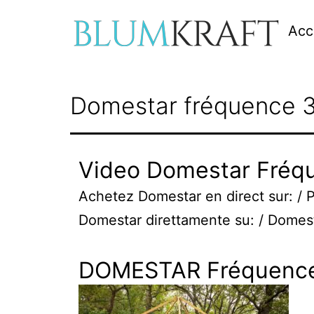
Aller
Acc
au
contenu
blumkraft.com
Domestar fréquence 3
Video Domestar Fréqu
Achetez Domestar en direct sur: / 
Domestar direttamente su: / Domest
DOMESTAR Fréquence