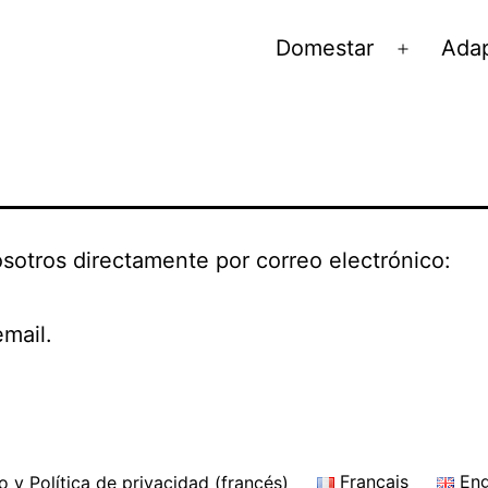
Domestar
Adap
Abrir
el
menú
sotros directamente por correo electrónico:
mail.
 y Política de privacidad (francés)
Français
Eng