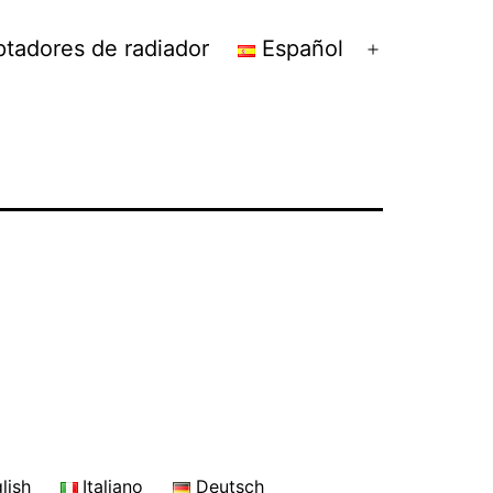
tadores de radiador
Español
Abrir
el
menú
lish
Italiano
Deutsch