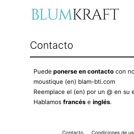
Saltar
al
contenido
blumkraft.com
Contacto
Puede
ponerse en contacto
con no
moustique (en) blam-bti.com
Reemplace el (en) por un @ en su e
Hablamos
francés
e
inglés
.
Contacto
Condiciones de uso